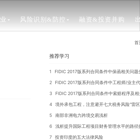
行业
风险识别&防控
融资&投资并购
首
推荐学习
1
FIDIC 2017版系列合同条件中保函相关问
2
FIDIC 2017版系列合同条件中工程师/业
3
FIDIC 2017版系列合同条件中索赔程序及
4
境外承包工程，注意避开七大税务风险“雷区
5
南部非洲电力跨境交易浅析
6
浅析提升国际工程项目财务管理水平的路径
7
投资印度的五大法律风险