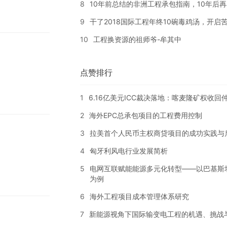
8
10年前总结的非洲工程承包指南，10年后
9
干了2018国际工程年终10碗毒鸡汤，开启苦
10
工程换资源的祖师爷-牟其中
点赞排行
1
6.16亿美元ICC裁决落地：喀麦隆矿权收
2
海外EPC总承包项目的工程费用控制
3
拉美首个人民币主权商贷项目的成功实践与
4
匈牙利风电行业发展简析
5
电网互联赋能能源多元化转型——以巴基斯
为例
6
海外工程项目成本管理体系研究
7
新能源视角下国际输变电工程的机遇、挑战