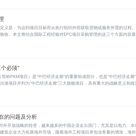
理
定义是：为达到项目目标而从执行组织外部获取货物或服务所需的过程。
验收。本文将结合国际工程经验对EPC项目采购管理的这三个方面内容
是根据EPC主合同、设计需求汇总以及现场施工进度计划而拟定的采购
。
个必须”
简称PKM项目）是“中巴经济走廊”的重要组成部分，也是“中巴经济走廊
尔港项目并列为“中巴经济走廊”三大旗舰项目，具有重大的战略意义和政
实企业安全生产主体责任，保证PKM项目达成“零事故零伤亡”安全生产目
理念不尽相同，本文针对国际项目安全管理上突显的诸多不足，对症下药
在的问题及分析
”对外开放战略的转变，越来越多的中国企业走出国门，尤其是以电力、水
建筑企业大力拓展海外市场，随着海外工程项目承包业务量的增加，海外