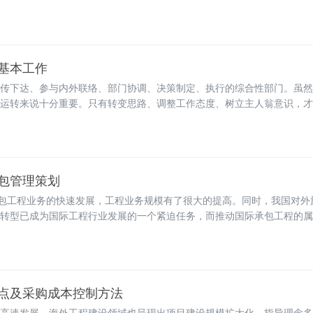
，本文基于海外工程项目财务管理方面存在的问题及现状进行了分析，并
基本工作
传下达、参与内外联络、部门协调、决策制定、执行的综合性部门。虽然
运转来说十分重要。只有转变思路、调整工作态度、树立主人翁意识，才
作实际，浅谈工作的收获与思考。
包管理策划
承包工程业务的快速发展，工程业务规模有了很大的提高。同时，我国对外
转型已成为国际工程行业发展的一个紧迫任务，而推动国际承包工程的属
程承包的重要任务之一，结合国际工程项目的特点，就国际工程中如何做
技术、质量、HSE、商务管理等方面进行了论述，从而确保属地化管理
点及采购成本控制方法
高速发展，海外工程建设领域也呈现出项目建设规模扩大化、指导理念多